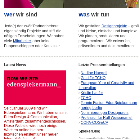
Wer
wir sind
Was
wir tun
Jede(r) der zwölf Partner betreut
Wir gestalten
Designprojekte
– gro
eigenständig Projekte und trifft die
und kleine, einfache und komplexe.
nötigen Entscheidungen. Wir haben
Wir planen, produzieren und
viele
Mitarbeiter
, aber keine
programmieren. Wir entwerfen,
Pappenschlepper oder Kontakter.
präsentieren und dokumentieren.
Latest News
Letzte Pressemitteilungen
›
Nadine Haegeli
›
Gold für TCHO
›
European Year of Creativity and
Innovation
›
Kristin Laufer
›
TCHO
›
Termin Fusion EdenSpiekermann
›
hering berlin
Seit Januar 2009 sind wir
Edenspiekermann. Wir haben uns mit
›
Nominierungen Designpreis
Eden Design & Communication,
›
Professur für Ralf Weissmantel
Amsterdam, zusammengeschlossen.
›
COPA-COGECA
Diese Website wird noch einige
Wochen online bleiben.
SpiekerBlog
Inzwischen ensteht unser neuer
Internet-Auftritt auf
Der persönliche Blog von Erik