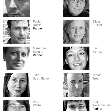
Fabian
Silvia
Rottke
Rustler
Partner
Marianne
Eva
Schuler
Schekorr
Partner
Julia
Tobias
Sysmäläinen
Trost
Paul
Ralf
Weihe
Weissmantel
Partner