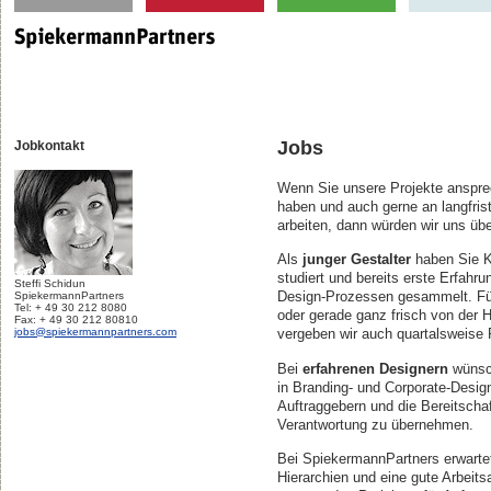
Jobs
Jobkontakt
Wenn Sie unsere Projekte ansprec
haben und auch gerne an langfrist
arbeiten, dann würden wir uns üb
Als
junger Gestalter
haben Sie K
studiert und bereits erste Erfah
Steffi Schidun
SpiekermannPartners
Design-Prozessen gesammelt. Für
Tel:
+ 49 30 212 8080
oder gerade ganz frisch von de
Fax
:
+ 49 30 212 80810
jobs@spiekermannpartners.com
vergeben wir auch quartalsweise 
Bei
erfahrenen Designern
wünsch
in Branding- und Corporate-Design
Auftraggebern und die Bereitschaf
Verantwortung zu übernehmen.
Bei SpiekermannPartners erwartet
Hierarchien und eine gute Arbeits