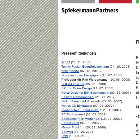
R
Pressemitteilungen
R
TCHO
(24. 11. 2008)
G
Termin Fusion EdenSpiekermann
(24. 10. 2008)
D
hering berlin
(07. 10. 2008)
I
Nominierungen Designpreis
(15. 07. 2008)
s
Professur für Ralf Weissmantel
(10. 06. 2008)
D
COPA-COGECA
(05. 06. 2008)
P
SP und Eden Design
(21. 02. 2008)
a
Royal Designer Erik Spiekermann
(03. 12. 2007)
Berliner Philharmoniker
(21. 11. 2007)
H
Hall of Fame und iF awards
(05. 06. 2007)
Neues CD Birkhäuser
(07. 05. 2007)
M
Ukrainischer Fußball-Pokal
(12. 04. 2007)
PC Professionell
(08. 03. 2007)
-
Spiekermann ist wieder da!
(15. 02. 2007)
Bahn-Schrift
(09. 02. 2007)
P
Messe Frankfurt
(20. 12. 2006)
A
Bauwelt
(06. 10. 2006)
T
CNN
(13. 03. 2006)