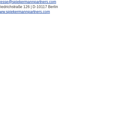
resse@spiekermannpartners.com
riedrichstraße 126 | D-10117 Berlin
ww.spiekermannpartners.com