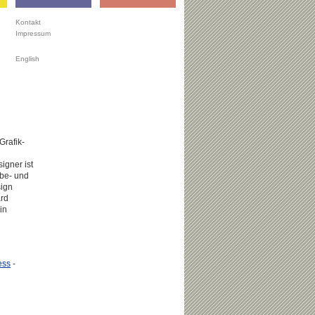
Kontakt
Impressum
English
Grafik-
igner ist
rbe- und
sign
ard
in
ess
-