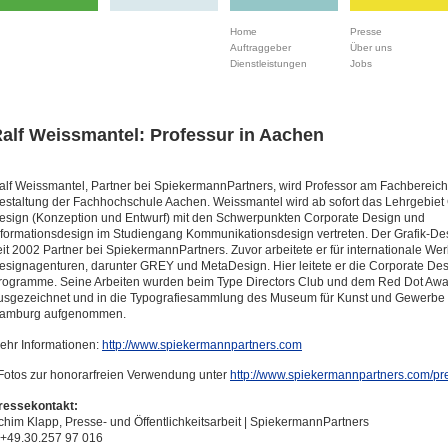
Home
Presse
Auftraggeber
Über uns
Dienstleistungen
Jobs
alf Weissmantel: Professur in Aachen
alf Weissmantel, Partner bei SpiekermannPartners, wird Professor am Fachbereich
estaltung der Fachhochschule Aachen. Weissmantel wird ab sofort das Lehrgebiet 
esign (Konzeption und Entwurf) mit den Schwerpunkten Corporate Design und
nformationsdesign im Studiengang Kommunikationsdesign vertreten. Der Grafik-Des
eit 2002 Partner bei SpiekermannPartners. Zuvor arbeitete er für internationale We
esignagenturen, darunter GREY und MetaDesign. Hier leitete er die Corporate De
rogramme. Seine Arbeiten wurden beim Type Directors Club und dem Red Dot Aw
usgezeichnet und in die Typografiesammlung des Museum für Kunst und Gewerbe 
amburg aufgenommen.
ehr Informationen:
http://www.spiekermannpartners.com
 Fotos zur honorarfreien Verwendung unter
http://www.spiekermannpartners.com/pr
ressekontakt:
chim Klapp, Presse- und Öffentlichkeitsarbeit | SpiekermannPartners
 +49.30.257 97 016