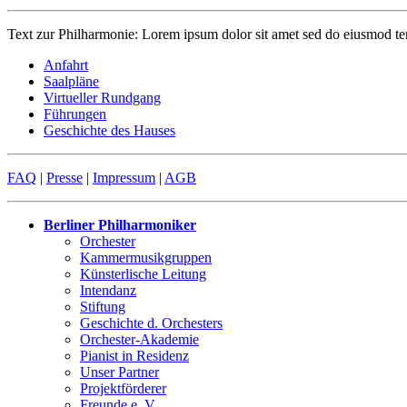
Text zur Philharmonie: Lorem ipsum dolor sit amet sed do eiusmod te
Anfahrt
Saalpläne
Virtueller Rundgang
Führungen
Geschichte des Hauses
FAQ
|
Presse
|
Impressum
|
AGB
Berliner Philharmoniker
Orchester
Kammermusikgruppen
Künsterlische Leitung
Intendanz
Stiftung
Geschichte d. Orchesters
Orchester-Akademie
Pianist in Residenz
Unser Partner
Projektförderer
Freunde e. V.